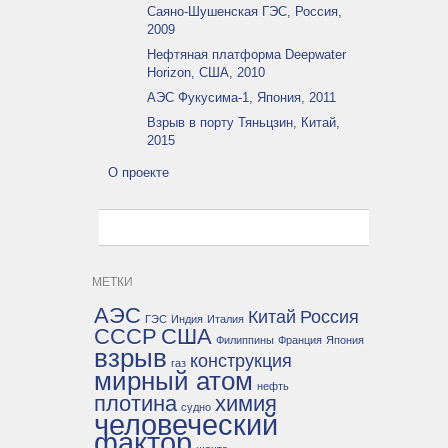
Саяно-Шушенская ГЭС, Россия,
2009
Нефтяная платформа Deepwater
Horizon, США, 2010
АЭС Фукусима-1, Япония, 2011
Взрыв в порту Тяньцзин, Китай,
2015
О проекте
МЕТКИ
АЭС
Китай
Россия
ГЭС
Индия
Италия
СССР
США
Филиппины
Франция
Япония
взрыв
конструкция
газ
мирный атом
нефть
плотина
химия
судно
человеческий
фактор